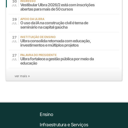
30
INGRESSO
Vestibular Ulbra 2026/2 está com inscrições
JUL
abertas para mais de 50 cursos
29
APOIO DA ULBRA
O uso da IA na construção civil é tema de
JUL
seminário na capital gaúcha
27
INSTITUIÇÃO DE ENSINO
Ulbra consolida retomada com educação,
JUL
investimentos e múltiplos projetos
27
PALAVRA DO PRESIDENTE
Ulbra fortalece a gestão pública por meio da
JUL
educação
ver mais »
Ensino
Infraestrutura e Serviços