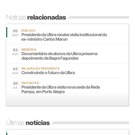
Notícias
relacionadas
05
DIÁLOGO
Presidente da Ulbra recebe visita institucional do
AGO
ex-ministro Carlos Marun
03
MEMÓRIA
Documentário de alunos da Ulbra preserva
AGO
depoimento de Bagre Fagundes
03
PALAVRA DO PRESIDENTE
Construindo o futuro da Ulbra
AGO
30
ENCONTRO
Presidente da Ulbra visita nova sede da Rede
JUL
Pampa, em Porto Alegre
Últimas
notícias