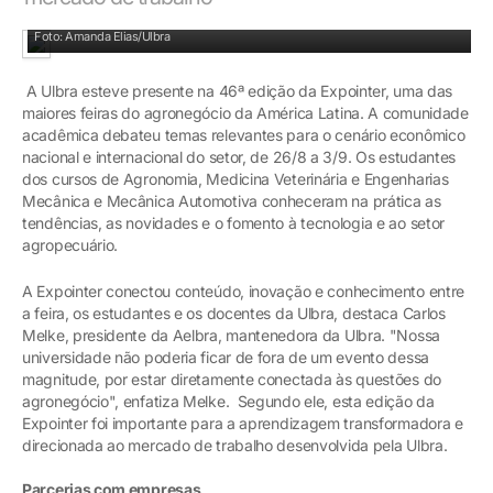
Tecnologia: alunos conheceram novidades no setor de máquinas
Foto: Amanda Elias/Ulbra
A Ulbra esteve presente na 46ª edição da Expointer, uma das
maiores feiras do agronegócio da América Latina. A comunidade
acadêmica debateu temas relevantes para o cenário econômico
nacional e internacional do setor, de 26/8 a 3/9. Os estudantes
dos cursos de Agronomia, Medicina Veterinária e Engenharias
Mecânica e Mecânica Automotiva conheceram na prática as
tendências, as novidades e o fomento à tecnologia e ao setor
agropecuário.
A Expointer conectou conteúdo, inovação e conhecimento entre
a feira, os estudantes e os docentes da Ulbra, destaca Carlos
Melke, presidente da Aelbra, mantenedora da Ulbra. "Nossa
universidade não poderia ficar de fora de um evento dessa
magnitude, por estar diretamente conectada às questões do
agronegócio", enfatiza Melke. Segundo ele, esta edição da
Expointer foi importante para a aprendizagem transformadora e
direcionada ao mercado de trabalho desenvolvida pela Ulbra.
Parcerias com empresas