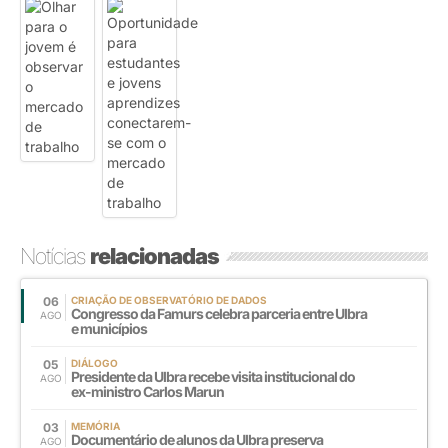
Notícias
relacionadas
06
CRIAÇÃO DE OBSERVATÓRIO DE DADOS
Congresso da Famurs celebra parceria entre Ulbra
AGO
e municípios
05
DIÁLOGO
Presidente da Ulbra recebe visita institucional do
AGO
ex-ministro Carlos Marun
03
MEMÓRIA
Documentário de alunos da Ulbra preserva
AGO