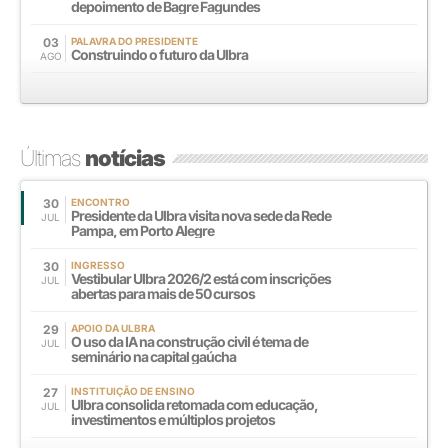
depoimento de Bagre Fagundes
03
PALAVRA DO PRESIDENTE
Construindo o futuro da Ulbra
AGO
Últimas
notícias
30
ENCONTRO
Presidente da Ulbra visita nova sede da Rede
JUL
Pampa, em Porto Alegre
30
INGRESSO
Vestibular Ulbra 2026/2 está com inscrições
JUL
abertas para mais de 50 cursos
29
APOIO DA ULBRA
O uso da IA na construção civil é tema de
JUL
seminário na capital gaúcha
27
INSTITUIÇÃO DE ENSINO
Ulbra consolida retomada com educação,
JUL
investimentos e múltiplos projetos