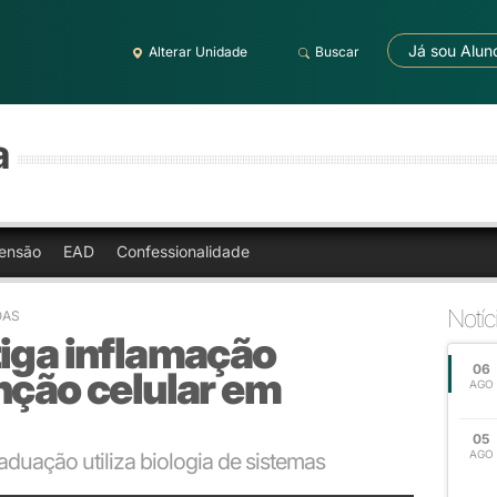
Já sou Alun
Alterar Unidade
Buscar
a
ensão
EAD
Confessionalidade
Notíc
OAS
tiga inflamação
06
nção celular em
AGO
05
AGO
duação utiliza biologia de sistemas