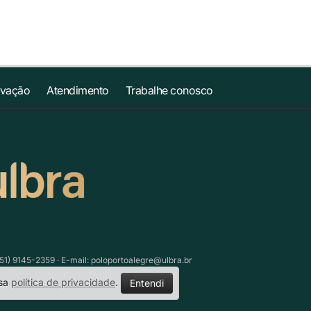
ovação
Atendimento
Trabalhe conosco
51) 9145-2359 · E-mail:
poloportoalegre@ulbra.br
ssa
política de privacidade
.
Entendi