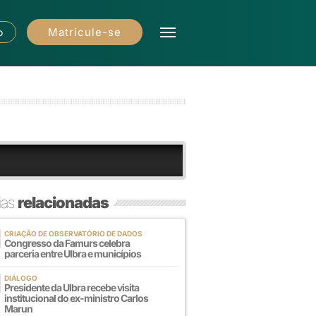
Matricule-se
o
ias
relacionadas
CRIAÇÃO DE OBSERVATÓRIO DE DADOS
Congresso da Famurs celebra
parceria entre Ulbra e municípios
DIÁLOGO
Presidente da Ulbra recebe visita
institucional do ex-ministro Carlos
Marun