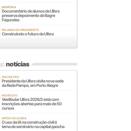
MEMÓRIA
Documentário de alunos da Ulbra
preserva depoimento de Bagre
Fagundes
PALAVRA DO PRESIDENTE
Construindo o futuro da Ulbra
mas
notícias
ENCONTRO
Presidente da Ulbra visita nova sede
da Rede Pampa, em Porto Alegre
INGRESSO
Vestibular Ulbra 2026/2 está com
inscrições abertas para mais de 50
cursos
APOIO DA ULBRA
O uso da IA na construção civil é
tema de seminário na capital gaúcha