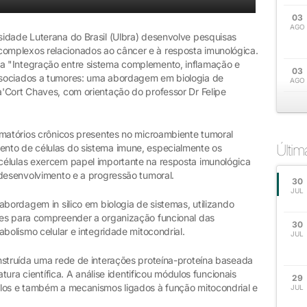
03
AGO
idade Luterana do Brasil (Ulbra) desenvolve pesquisas
mplexos relacionados ao câncer e à resposta imunológica.
 "Integração entre sistema complemento, inflamação e
03
ssociados a tumores: uma abordagem em biologia de
AGO
'Cort Chaves, com orientação do professor Dr Felipe
amatórios crônicos presentes no microambiente tumoral
Últi
nto de células do sistema imune, especialmente os
células exercem papel importante na resposta imunológica
 desenvolvimento e a progressão tumoral.
30
JUL
abordagem in silico em biologia de sistemas, utilizando
res para compreender a organização funcional das
30
bolismo celular e integridade mitocondrial.
JUL
nstruída uma rede de interações proteína-proteína baseada
atura científica. A análise identificou módulos funcionais
29
los e também a mecanismos ligados à função mitocondrial e
JUL