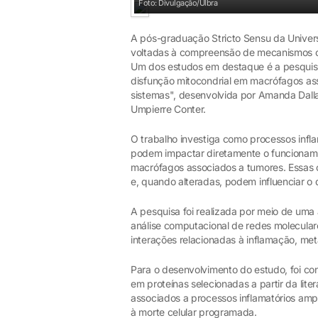
Foto: Divulgação/Ulbra
A pós-graduação Stricto Sensu da Univers
voltadas à compreensão de mecanismos co
Um dos estudos em destaque é a pesquisa
disfunção mitocondrial em macrófagos a
sistemas", desenvolvida por Amanda Dalla
Umpierre Conter.
O trabalho investiga como processos infl
podem impactar diretamente o funcioname
macrófagos associados a tumores. Essas 
e, quando alteradas, podem influenciar o
A pesquisa foi realizada por meio de uma 
análise computacional de redes molecula
interações relacionadas à inflamação, meta
Para o desenvolvimento do estudo, foi co
em proteínas selecionadas a partir da liter
associados a processos inflamatórios amp
à morte celular programada.