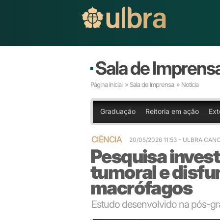
Sala de Imprens
Página Inicial
»
Sala de Imprensa
» Notícia
Graduação
Reitoria em ação
Ext
CIÊNCIA
20/05/2026 11:53 - ULBRA CAN
Pesquisa inves
tumoral e disfu
macrófagos
Estudo desenvolvido na pós-gra