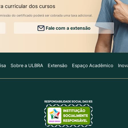
a curricular dos cursos
missão do certificado poderá ser cobrada uma taxa adicional.
Fale com a extensão
isa
Sobre a ULBRA
Extensão
Espaço Acadêmico
Inov