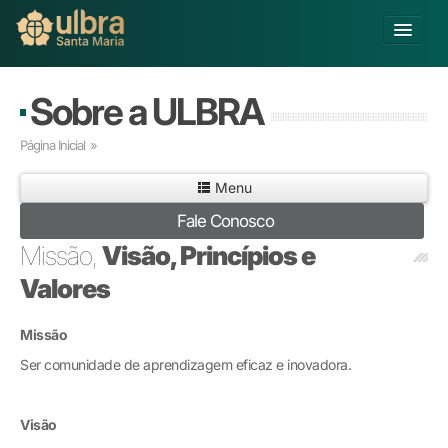
Alterar Unidade
Sobre a ULBRA
Buscar
Página Inicial
»
Já sou Aluno
Menu
Matricule-se
Fale Conosco
Educação Básica
Missão,
Visão, Princípios e
Graduação
Valores
Pós-graduação
Educação a Distância
Missão
Pesquisa
Ser comunidade de aprendizagem eficaz e inovadora.
Extensão
Infraestrutura e Serviços
Inovação
Visão
Sobre a ULBRA