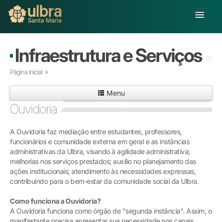
Alterar Unidade
Infraestrutura e Serviços
Buscar
Página Inicial
»
Já sou Aluno
Menu
Matricule-se
Ouvidoria
Educação Básica
A Ouvidoria faz mediação entre estudantes, professores,
Graduação
funcionários e comunidade externa em geral e as instâncias
Pós-graduação
administrativas da Ulbra, visando à agilidade administrativa;
Educação a Distância
melhorias nos serviços prestados; auxílio no planejamento das
Pesquisa
ações institucionais; atendimento às necessidades expressas,
contribuindo para o bem-estar da comunidade social da Ulbra.
Extensão
Infraestrutura e Serviços
Como funciona a Ouvidoria?
Inovação
A Ouvidoria funciona como órgão de "segunda instância". Assim, o
Sobre a ULBRA
manifestante precisa apresentar sua necessidade nos canais