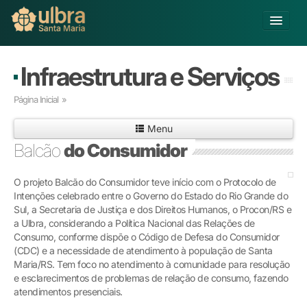
Alterar Unidade
Infraestrutura e Serviços
Buscar
Página Inicial
»
Já sou Aluno
Menu
Matricule-se
Balcão
do Consumidor
Educação Básica
O projeto Balcão do Consumidor teve início com o Protocolo de
Graduação
Intenções celebrado entre o Governo do Estado do Rio Grande do
Pós-graduação
Sul, a Secretaria de Justiça e dos Direitos Humanos, o Procon/RS e
Educação a Distância
a Ulbra, considerando a Política Nacional das Relações de
Pesquisa
Consumo, conforme dispõe o Código de Defesa do Consumidor
(CDC) e a necessidade de atendimento à população de Santa
Extensão
Maria/RS. Tem foco no atendimento à comunidade para resolução
Infraestrutura e Serviços
e esclarecimentos de problemas de relação de consumo, fazendo
Inovação
atendimentos presenciais.
Sobre a ULBRA