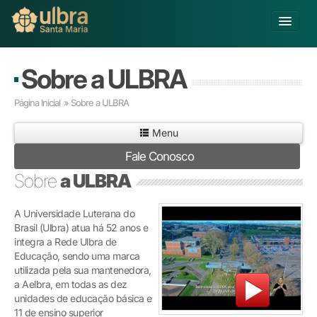
Alterar Unidade
Sobre a ULBRA
Buscar
Página Inicial
» Sobre a ULBRA
Já sou Aluno
Menu
Matricule-se
Fale Conosco
Educação Básica
Sobre
a ULBRA
Graduação
Pós-graduação
A Universidade Luterana do
Educação a Distância
Brasil (Ulbra) atua há 52 anos e
Pesquisa
integra a Rede Ulbra de
Educação, sendo uma marca
Extensão
utilizada pela sua mantenedora,
Infraestrutura e Serviços
a Aelbra, em todas as dez
Inovação
unidades de educação básica e
Sobre a ULBRA
11 de ensino superior