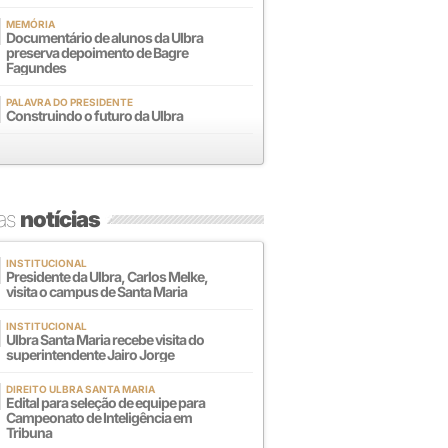
MEMÓRIA
Documentário de alunos da Ulbra
preserva depoimento de Bagre
Fagundes
PALAVRA DO PRESIDENTE
Construindo o futuro da Ulbra
mas
notícias
INSTITUCIONAL
Presidente da Ulbra, Carlos Melke,
visita o campus de Santa Maria
INSTITUCIONAL
Ulbra Santa Maria recebe visita do
superintendente Jairo Jorge
DIREITO ULBRA SANTA MARIA
Edital para seleção de equipe para
Campeonato de Inteligência em
Tribuna