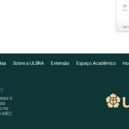
31
JUL
ver
isa
Sobre a ULBRA
Extensão
Espaço Acadêmico
In