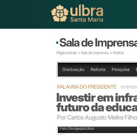
Sala de Imprens
Página Inicial
»
Sala de Imprensa
» Notícia
Graduação
Reitoria
Pesquisa
PALAVRA DO PRESIDENTE
07/07/2
Investir em infr
futuro da educ
Por Carlos Augusto Melke Filho 
Presidente da Ulbra, Carlos Augusto Melke Filho
Foto: Divulgação/Ulbra