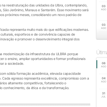
s na reestruturação das unidades da Ulbra, contemplando,
03
s, São Jerônimo, Manaus e Santarém. Esse movimento será
AGO
 nos próximos meses, consolidando um novo padrão de
03
AGO
ficada representa muito mais do que edificações modernas.
culturais, esportivos e de convivência capazes de
a inovação e promover o desenvolvimento integral dos
Últi
na modernização da infraestrutura da ULBRA porque
er o ensino, ampliar oportunidades e formar profissionais
rmar a sociedade.
06
AGO
s com sólida formação acadêmica, elevada capacidade
mo. Cada egresso representa excelência, compromisso com a
04
AGO
rios altamente competitivos, fortalecendo o
o conhecimento, da ética e da transformação.
31
JUL