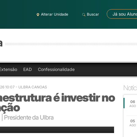
Já sou Alun
Alterar Unidade
Buscar
a
Extensão
EAD
Confessionalidade
Notíc
026 10:07 - ULBRA CANOAS
aestrutura é investir no
06
ação
AGO
| Presidente da Ulbra
05
AGO