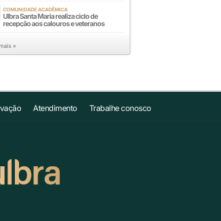
COMUNIDADE ACADÊMICA
Ulbra Santa Maria realiza ciclo de
recepção aos calouros e veteranos
 mais »
ovação
Atendimento
Trabalhe conosco