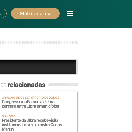
Matricule-se
o
ias
relacionadas
CRIAÇÃO DE OBSERVATÓRIO DE DADOS
Congresso da Famurs celebra
parceria entre Ulbra e municípios
DIÁLOGO
Presidente da Ulbra recebe visita
institucional do ex-ministro Carlos
Marun