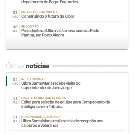
depoimento de Bagre Fagundes
03
PALAVRA DO PRESIDENTE
Construindo o futuro da Ulbra
AGO
30
ENCONTRO
Presidente da Ulbra visita nova sede da Rede
JUL
Pampa, em Porto Alegre
Últimas
notícias
04
INSTITUCIONAL
Ulbra Santa Maria recebe visita do
AGO
superintendente Jairo Jorge
31
DIREITO ULBRA SANTA MARIA
Edital para seleção de equipe para Campeonato de
JUL
Inteligência em Tribuna
31
COMUNIDADE ACADÊMICA
Ulbra Santa Maria realiza ciclo de recepção aos
JUL
calouros e veteranos