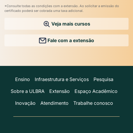
*Consulte todas as condições com a extensão. Ao solicitar a emissão do
certificado poderá ser cobrada uma taxa adicional.
Veja mais cursos
Fale com a extensão
Ensino
Infraestrutura e Serviços
Pesquisa
Sobre a ULBRA
Extensão
Espaço Acadêmico
Inovação
Atendimento
Trabalhe conosco