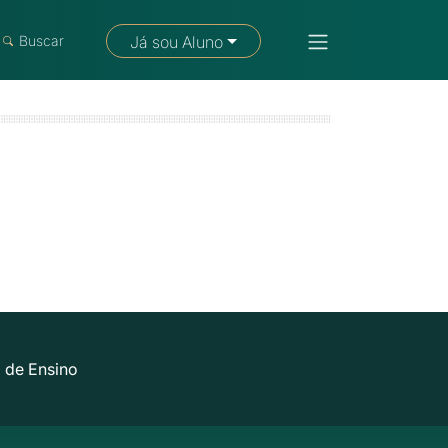
Fale com um consultor
Buscar
Já sou Aluno
 de Ensino