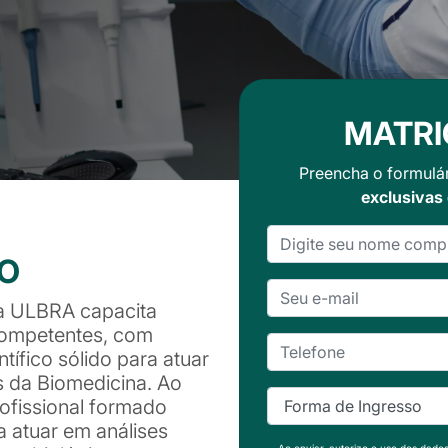
MATRI
Preencha o formulá
exclusivas
SO
a ULBRA capacita
 competentes, com
tífico sólido para atuar
 da Biomedicina. Ao
rofissional formado
 atuar em análises
Ao enviar, autorizo o uso dos dado