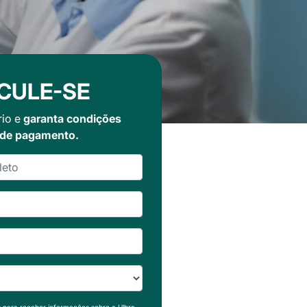
CULE-SE
rio e
garanta condições
 de pagamento.
s para receber informações sobre a Ulbra