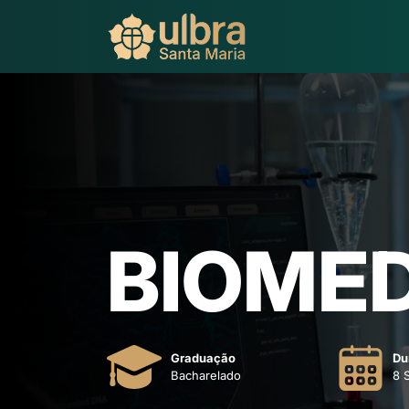
BIOMED
Graduação
Du
Bacharelado
8 