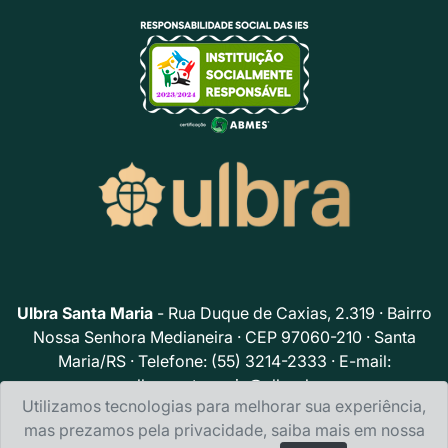
Ulbra Santa Maria
- Rua Duque de Caxias, 2.319 · Bairro
Nossa Senhora Medianeira · CEP 97060-210 · Santa
Maria/RS · Telefone: (55) 3214-2333 · E-mail:
ulbrasantamaria@ulbra.br
Utilizamos tecnologias para melhorar sua experiência,
Política de privacidade
mas prezamos pela privacidade, saiba mais em nossa