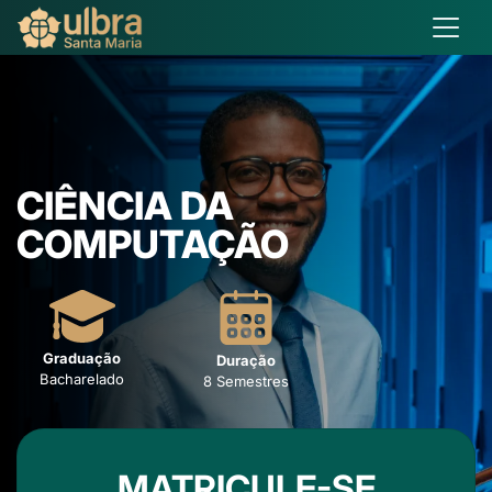
CIÊNCIA DA
COMPUTAÇÃO
Graduação
Duração
Bacharelado
8 Semestres
MATRICULE-SE