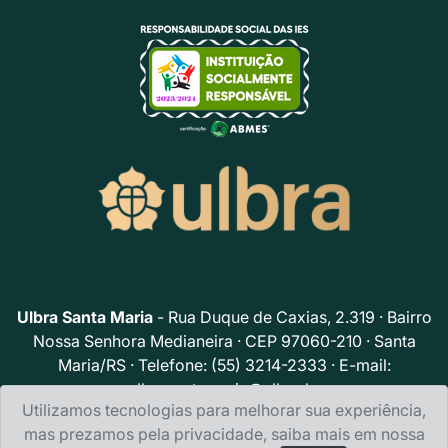
Ulbra Santa Maria
- Rua Duque de Caxias, 2.319 · Bairro
Nossa Senhora Medianeira · CEP 97060-210 · Santa
Maria/RS · Telefone: (55) 3214-2333 · E-mail:
ulbrasantamaria@ulbra.br
Utilizamos tecnologias para melhorar sua experiência,
Política de privacidade
mas prezamos pela privacidade, saiba mais em nossa