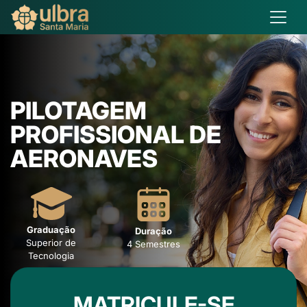
PILOTAGEM
PROFISSIONAL DE
AERONAVES
Graduação
Duração
Superior de
4 Semestres
Tecnologia
MATRICULE-SE