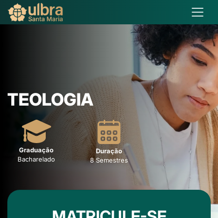
TEOLOGIA
Graduação
Duração
Bacharelado
8 Semestres
MATRICULE-SE