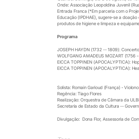
Onde: Associação Leopoldina Juvenil (Ru
Entrada Franca (*Em parceria com o Projeto
Educação (IPDHAE), sugere-se a doação d
produtos de higiene e limpeza e equipame
Programa
JOSEPH HAYDN (1732 -- 1809): Concerto 
WOLFGANG AMADEUS MOZART (1756 -- 179
EICCA TOPPINEN (APOCALYPTICA): Ho
EICCA TOPPINEN (APOCALYPTICA): Hea
Solista: Romain Garioud (França) - Violonc
Regência: Tiago Flores
Realização: Orquestra de Câmara da ULBRA
Secretaria de Estado da Cultura -- Gover
Divulgação: Dona Flor, Assessoria de C