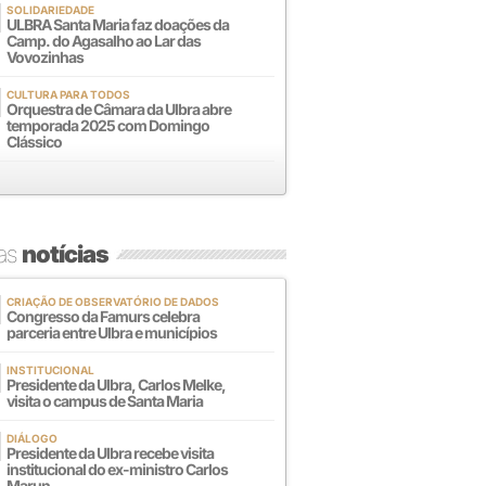
SOLIDARIEDADE
ULBRA Santa Maria faz doações da
Camp. do Agasalho ao Lar das
Vovozinhas
CULTURA PARA TODOS
Orquestra de Câmara da Ulbra abre
temporada 2025 com Domingo
Clássico
mas
notícias
CRIAÇÃO DE OBSERVATÓRIO DE DADOS
Congresso da Famurs celebra
parceria entre Ulbra e municípios
INSTITUCIONAL
Presidente da Ulbra, Carlos Melke,
visita o campus de Santa Maria
DIÁLOGO
Presidente da Ulbra recebe visita
institucional do ex-ministro Carlos
Marun