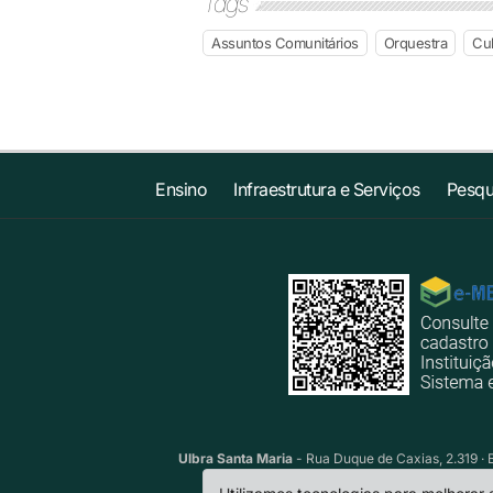
Tags
Assuntos Comunitários
Orquestra
Cul
Ensino
Infraestrutura e Serviços
Pesqu
Ulbra Santa Maria
- Rua Duque de Caxias, 2.319 · 