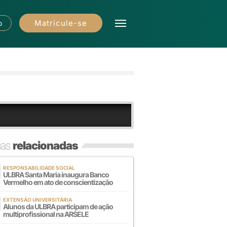
Matricule-se
o
ias
relacionadas
RESPONSABILIDADE SOCIAL
ULBRA Santa Maria inaugura Banco
Vermelho em ato de conscientização
EXTENSÃO UNIVERSITÁRIA
Alunos da ULBRA participam de ação
multiprofissional na ARSELE