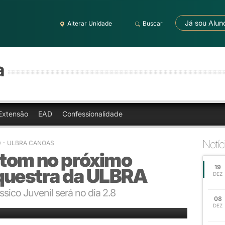
Já sou Alun
Alterar Unidade
Buscar
a
Extensão
EAD
Confessionalidade
Notíc
0
- ULBRA CANOAS
 tom no próximo
19
questra da ULBRA
DEZ
ico Juvenil será no dia 2.8
08
a Orquestra de Câmara da Ulbra
DEZ