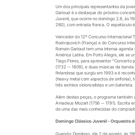
Um dos principais representantes da jovem
Garioud é o destaque do próximo concer
Juvenil, que ocorre no domingo 2.8, às 1
280), com entrada franca. O espetáculo é
Vencedor do 12º Concurso Internacional T
Rostropovich (França) e do Concurso Intern
Romain Garioud tem uma intensa agenda d
América Latina. Em Porto Alegre, ele se 
Tiago Flores, para apresentar "Concerto 
(1732 -- 1809), e duas músicas da banda
finlandesa que surgiu em 1993 e é reconh
(heavy metal com aspectos de sinfonia),
três exímios violoncelistas e um baterista.
Além destas peças, o programa também ap
Amadeus Mozart (1756 -- 1791). Escrita em
de uma das mais conhecidas do composito
Domingo Clássico Juvenil - Orquestra d
Quando: Domingo, dia 2 de agosto, às 19