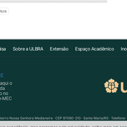
tura
isa
Sobre a ULBRA
Extensão
Espaço Acadêmico
In
Bairro Nossa Senhora Medianeira · CEP 97060-210 · Santa Maria/RS · Telefone: 