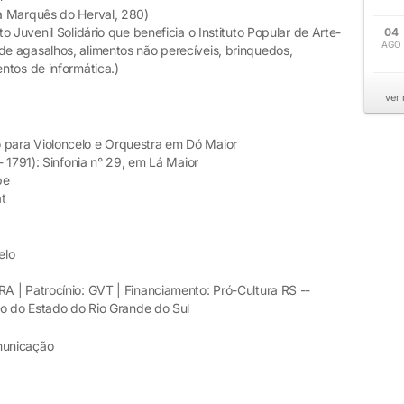
a Marquês do Herval, 280)
 Juvenil Solidário que beneficia o Instituto Popular de Arte-
04
AGO
e agasalhos, alimentos não perecíveis, brinquedos,
ntos de informática.)
ver
para Violoncelo e Orquestra em Dó Maior
1): Sinfonia n° 29, em Lá Maior
pe
t
elo
 | Patrocínio: GVT | Financiamento: Pró-Cultura RS --
no do Estado do Rio Grande do Sul
omunicação