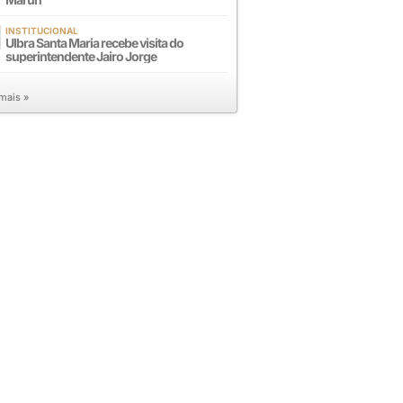
INSTITUCIONAL
Ulbra Santa Maria recebe visita do
superintendente Jairo Jorge
 mais »