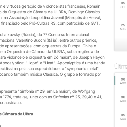
05
 e virtuosa geração de violoncelistas franceses, Romain
SET
to da Orquestra de Câmara da ULBRA, Domingo Clássico
9h, na Associação Leopoldina Juvenil (Marquês do Herval,
 financiado pelo Pró-Cultura RS, com patrocínio de GVT.
25
MAR
chaikovsky (Rússia), do 7º Concurso Internacional
acional Valentino Bucchi (Itália), entre outros prêmios,
e apresentações, com orquestras da Europa, China e
une a Orquestra de Câmara da ULBRA, sob a regência de
para violoncelo e orquestra em Dó maior", de Joseph Haydn
 Apocalyptica: "Hope" e "Heat". Apocalyptica é uma banda
Últi
ecidíssima pela sua especialidade: o "symphonic metal"
 tocando também música Clássica. O grupo é formado por
06
AGO
resenta "Sinfonia n° 29, em Lá maior", de Wolfgang
 1774, trata-se, junto com as Sinfonias nº 25, 39,40 e 41,
06
AGO
r austríaco.
e Câmara da Ulbra
05
AGO
h