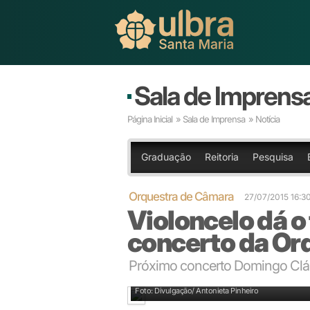
Sala de Imprens
Página Inicial
»
Sala de Imprensa
» Notícia
Graduação
Reitoria
Pesquisa
Orquestra de Câmara
27/07/2015 16:3
Violoncelo dá o
concerto da Or
Próximo concerto Domingo Cláss
Romain Garioud é o destaque do próximo concerto d
Foto: Divulgação/ Antonieta Pinheiro