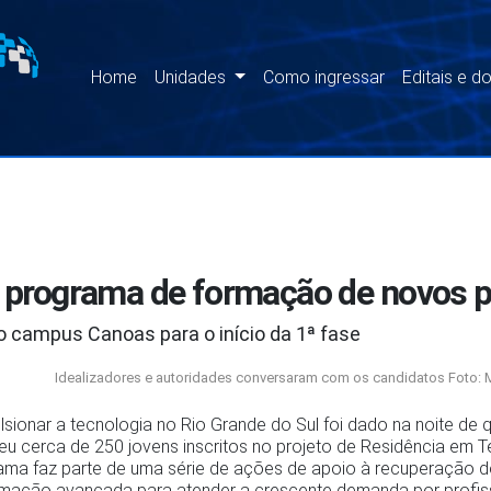
Home
Unidades
Como ingressar
Editais e 
ao programa de formação de novos
o campus Canoas para o início da 1ª fase
Idealizadores e autoridades conversaram com os candidatos Foto: 
ionar a tecnologia no Rio Grande do Sul foi dado na noite de qui
ebeu cerca de 250 jovens inscritos no projeto de Residência em 
ma faz parte de uma série de ações de apoio à recuperação do
amação avançada para atender a crescente demanda por profis