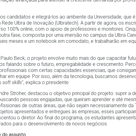
os candidatos e integrá-los ao ambiente da Universidade, que é p
 Rede Ulbra de Inovação (Ulbratech). A partir de agora, os ins
so 100% online, com o apoio de professores e monitores. Cinq
 outra fase, composta por uma imersão no campus da Ulbra Can
 seis meses e um notebook em comodato, e trabalharão em equ
 Paulo Beck, o projeto envolve muito mais do que capacitar futu
os falando sobre o futuro, empregabilidade e crescimento. P
 profissionais com certas capacidades essenciais, que consig
lhar em equipe. Por isso, além da tecnologia, buscamos desenvo
s
soft skills
", explica o presidente.
ndre Ströher, destacou o objetivo principal do projeto: suprir a
 buscando pessoas engajadas, que queiram aprender e até mesm
fissionais de outras áreas, que não sejam necessariamente da
ojetos apresentados e entregues às empresas, esses participa
centou o diretor. Ao final do programa, os estudantes apresen
vados para o desenvolvimento de novos negócios.
 do assunto