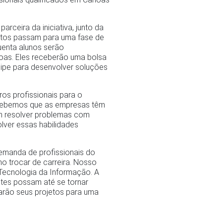
arceira da iniciativa, junto da
critos passam para uma fase de
uenta alunos serão
oas. Eles receberão uma bolsa
ipe para desenvolver soluções
ros profissionais para o
ercebemos que as empresas têm
am resolver problemas com
lver essas habilidades
 demanda de profissionais do
o trocar de carreira. Nosso
 Tecnologia da Informação. A
ntes possam até se tornar
tarão seus projetos para uma