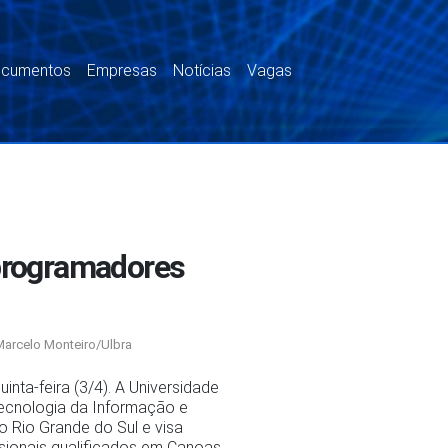
documentos
Empresas
Notícias
Vagas
 programadores
Marcelo Monteiro/Ulbra
nta-feira (3/4). A Universidade
Tecnologia da Informação e
 Rio Grande do Sul e visa
sionais qualificados em Canoas