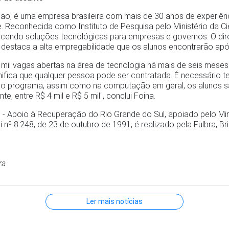
ção, é uma empresa brasileira com mais de 30 anos de experiê
e. Reconhecida como Instituto de Pesquisa pelo Ministério da Ci
recendo soluções tecnológicas para empresas e governos. O di
a, destaca a alta empregabilidade que os alunos encontrarão ap
 mil vagas abertas na área de tecnologia há mais de seis meses
nifica que qualquer pessoa pode ser contratada. É necessário te
o programa, assim como na computação em geral, os alunos s
te, entre R$ 4 mil e R$ 5 mil", conclui Foina.
 - Apoio à Recuperação do Rio Grande do Sul, apoiado pelo Mini
º 8.248, de 23 de outubro de 1991, é realizado pela Fulbra, Bris
ra
Ler mais notícias