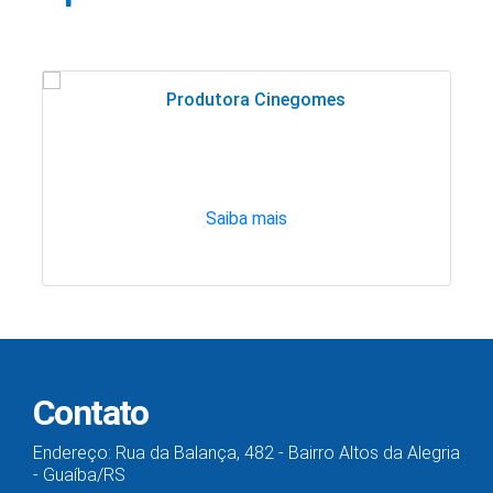
Produtora Cinegomes
Saiba mais
Contato
Endereço: Rua da Balança, 482 - Bairro Altos da Alegria
- Guaíba/RS