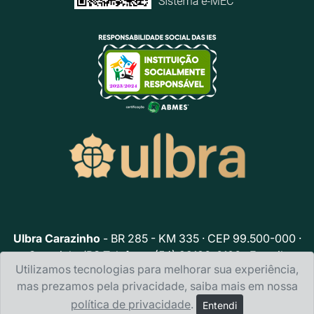
Ulbra Carazinho
- BR 285 - KM 335 · CEP 99.500-000 ·
Carazinho/RS Telefone: (54) 99136-6106 · E-mail:
Utilizamos tecnologias para melhorar sua experiência,
ulbracarazinho@ulbra.br
mas prezamos pela privacidade, saiba mais em nossa
Política de privacidade
política de privacidade
.
Entendi