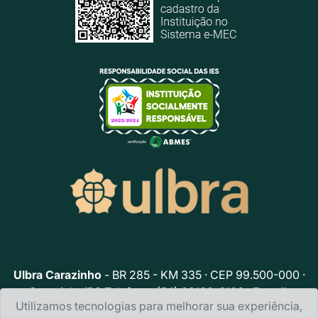
Ulbra Carazinho
- BR 285 - KM 335 · CEP 99.500-000 ·
Carazinho/RS Telefone: (54) 99136-6106 · E-mail:
Utilizamos tecnologias para melhorar sua experiência,
ulbracarazinho@ulbra.br