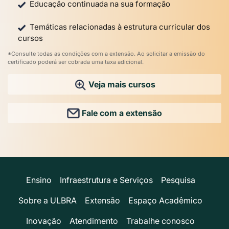
Educação continuada na sua formação
Temáticas relacionadas à estrutura curricular dos
cursos
*Consulte todas as condições com a extensão. Ao solicitar a emissão do
certificado poderá ser cobrada uma taxa adicional.
Veja mais cursos
Fale com a extensão
Ensino
Infraestrutura e Serviços
Pesquisa
Sobre a ULBRA
Extensão
Espaço Acadêmico
Inovação
Atendimento
Trabalhe conosco