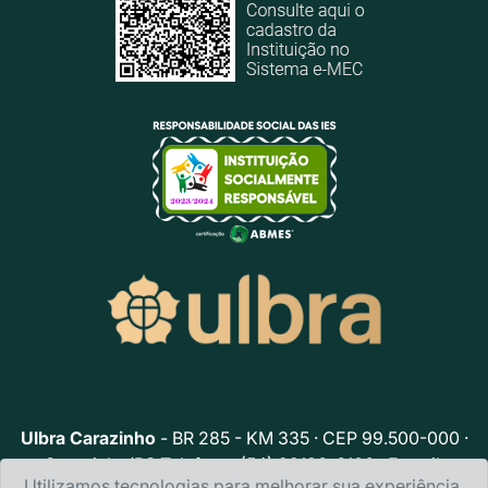
Ulbra Carazinho
- BR 285 - KM 335 · CEP 99.500-000 ·
Carazinho/RS Telefone: (54) 99136-6106 · E-mail:
Utilizamos tecnologias para melhorar sua experiência,