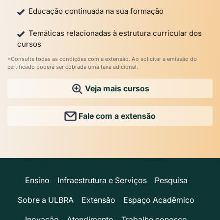
Educação continuada na sua formação
Temáticas relacionadas à estrutura curricular dos
cursos
*Consulte todas as condições com a extensão. Ao solicitar a emissão do
certificado poderá ser cobrada uma taxa adicional.
Veja mais cursos
Fale com a extensão
Ensino
Infraestrutura e Serviços
Pesquisa
Sobre a ULBRA
Extensão
Espaço Acadêmico
Inovação
Atendimento
Trabalhe conosco