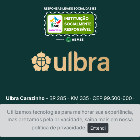
Ulbra Carazinho
- BR 285 - KM 335 · CEP 99.500-000 ·
Carazinho/RS Telefone: (54) 99136-6106 · E-mail:
Utilizamos tecnologias para melhorar sua experiência,
ulbracarazinho@ulbra.br
mas prezamos pela privacidade, saiba mais em nossa
Política de privacidade
política de privacidade
.
Entendi