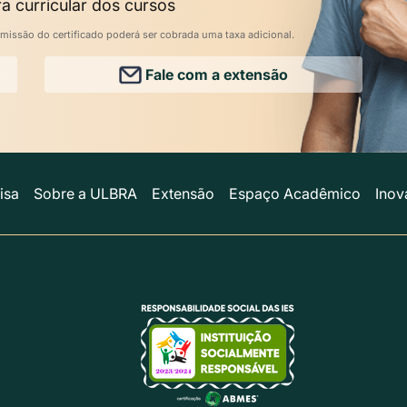
a curricular dos cursos
missão do certificado poderá ser cobrada uma taxa adicional.
Fale com a extensão
isa
Sobre a ULBRA
Extensão
Espaço Acadêmico
Inov