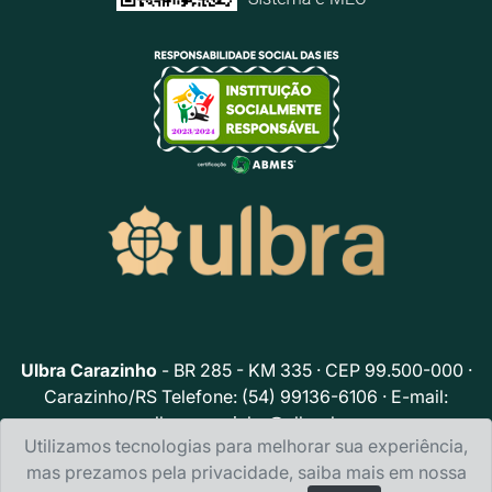
Ulbra Carazinho
- BR 285 - KM 335 · CEP 99.500-000 ·
Carazinho/RS Telefone: (54) 99136-6106 · E-mail:
ulbracarazinho@ulbra.br
Utilizamos tecnologias para melhorar sua experiência,
Política de privacidade
mas prezamos pela privacidade, saiba mais em nossa