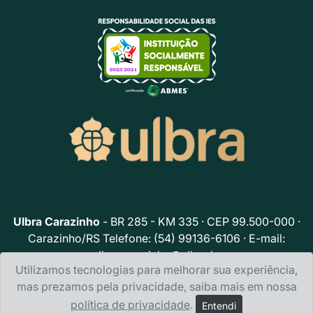
Ulbra Carazinho
- BR 285 - KM 335 · CEP 99.500-000 ·
Carazinho/RS Telefone: (54) 99136-6106 · E-mail:
ulbracarazinho@ulbra.br
Utilizamos tecnologias para melhorar sua experiência,
Política de privacidade
mas prezamos pela privacidade, saiba mais em nossa
política de privacidade
.
Entendi