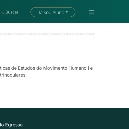
Fale com um consultor
Buscar
Já sou Aluno
ráticas de Estudos do Movimento Humano I e
trinoculares.
do Egresso