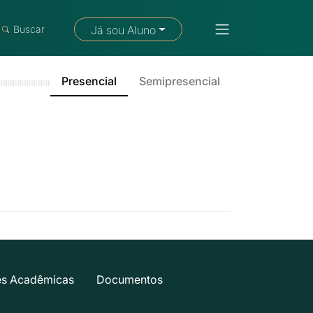
Fale com um consultor
Buscar
Já sou Aluno
Presencial
Semipresencial
es Acadêmicas
Documentos