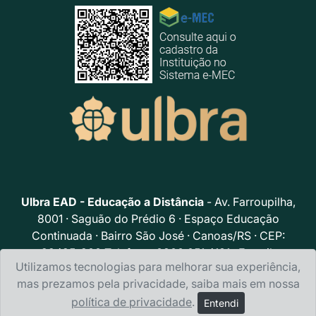
Ulbra EAD - Educação a Distância
- Av. Farroupilha,
8001 · Saguão do Prédio 6 · Espaço Educação
Continuada · Bairro São José · Canoas/RS · CEP:
92425-900 Telefone: 0800.051.4131 · E-mail:
Utilizamos tecnologias para melhorar sua experiência,
portalead@ulbra.br
mas prezamos pela privacidade, saiba mais em nossa
Política de privacidade
política de privacidade
.
Entendi