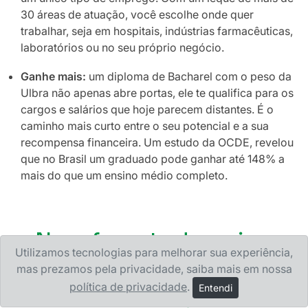
30 áreas de atuação, você escolhe onde quer
trabalhar, seja em hospitais, indústrias farmacêuticas,
laboratórios ou no seu próprio negócio.
Ganhe mais:
um diploma de Bacharel com o peso da
Ulbra não apenas abre portas, ele te qualifica para os
cargos e salários que hoje parecem distantes. É o
caminho mais curto entre o seu potencial e a sua
recompensa financeira. Um estudo da OCDE, revelou
que no Brasil um graduado pode ganhar até 148% a
mais do que um ensino médio completo.
Novo formato de ensino,
Utilizamos tecnologias para melhorar sua experiência,
mesma qualidade Ulbra de
mas prezamos pela privacidade, saiba mais em nossa
sempre.
política de privacidade
.
Entendi
Um método moderno só funciona com