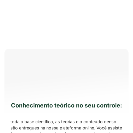
Nós encontramos algo que funciona para todos: para
quem quer mais tempo livre, para quem viaja muito e
tem o desejo de estudar, para quem trabalha muito e
para quem só gosta de estudar em casa.
Funciona assim:
Conhecimento teórico no seu controle:
toda a base científica, as teorias e o conteúdo denso
são entregues na nossa plataforma online. Você assiste