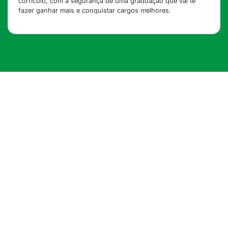
currículo, com a segurança de uma graduação que vai te
fazer ganhar mais e conquistar cargos melhores.
A gente te entende.
A vida não para. A família precisa de você. Parar tudo
por 4 ou 5 anos para se enfurnar numa sala de aula não
é uma opção. Por isso, desenvolvemos um método um
pouco diferente do convencional, que vai contra o
ensino tradicional da biomedicina, mas que pode ser a
única alternativa para você. Fica aqui que vamos te
mostrar.
Isso foi que descobrimos nos últimos 3 anos