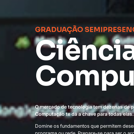
GRADUAÇÃO SEMIPRESENC
Ciênci
Compu
O mercado de tecnologia tem dezenas de po
Computação te dá a chave para todas elas.
Domine os fundamentos que permitem desen
programa ou rede. Prepare-se para ser o arq