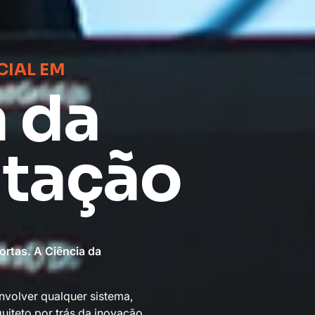
IAL EM
a da
tação
rtas. A Ciência da
volver qualquer sistema,
uiteto por trás da inovação,