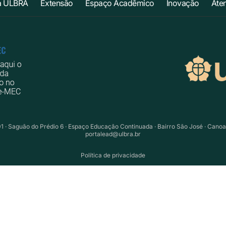
a ULBRA
Extensão
Espaço Acadêmico
Inovação
Ate
01 · Saguão do Prédio 6 · Espaço Educação Continuada · Bairro São José · Cano
portalead@ulbra.br
Política de privacidade