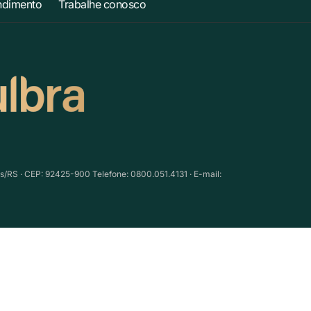
ndimento
Trabalhe conosco
as/RS · CEP: 92425-900 Telefone: 0800.051.4131 · E-mail: