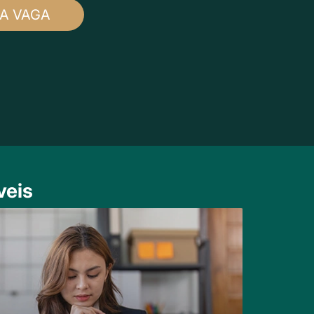
A VAGA
veis