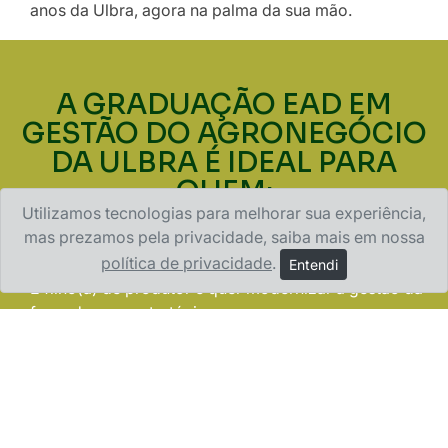
anos da Ulbra, agora na palma da sua mão.
A GRADUAÇÃO EAD EM
GESTÃO DO AGRONEGÓCIO
DA ULBRA É IDEAL PARA
QUEM:
Utilizamos tecnologias para melhorar sua experiência,
mas prezamos pela privacidade, saiba mais em nossa
política de privacidade
.
Entendi
É filho(a) de produtor e quer modernizar a gestão da
fazenda com estratégia.
Já trabalha no setor (em cooperativas, bancos, lojas
de insumos) e precisa do diploma para assumir um
cargo de liderança.
Vê o Agro como a maior oportunidade do Brasil e