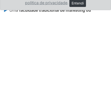
política de privacidade
.
Entendi
Uma
faculdade tradicional de marketing ou
publicidade
l
evaria 4 ou 5 anos
e custaria,
no mínimo,
R$ 70.000,00
(por baixo).
Isso sem contar todo o dinheiro que você deixaria de
ganhar esperando para se formar. Sem contar o custo
de deslocamento até a instituição.
As vagas que vão definir os próximos líderes do
mercado digital estão abertas. A sua está entre elas?
Sobre o Curso
O curso de Mídias Sociais Digitais tem como