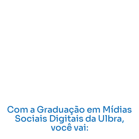
que o mercado respeita, na
velocidade que sua ambição
exige.
Chega de cursos livres que só enfeitam o currículo. Em
apenas 2 anos, você conquista um diploma de Curso
Superior de Tecnologia, o tipo de qualificação que te
coloca na frente da concorrência para as melhores
vagas e salários.
Com a Graduação em Mídias
Sociais Digitais da Ulbra,
você vai: