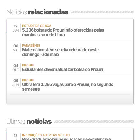
Notícias
relacionadas
19
ESTUDE DE GRAÇA
5.236 bolsas do Prouni são oferecidas pelas
JUN
mantidas na rede Ulbra
06
PARABÉNS!
Matemáticos têm seu dia celebrado neste
MAI
domingo, 6 de maio
04
PROUNI
Estudantes devem atualizar bolsa do Prouni
OUT
06
PROUNI
Ulbra terá 3.295 vagas para o Prouni, no segundo
JUN
semestre
Últimas
notícias
13
INSCRIÇÕES ABERTAS NO EAD
Pós-graduação reúne educação de excelência e
JUL