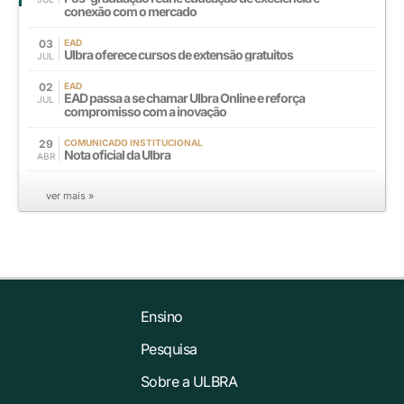
conexão com o mercado
03
EAD
Ulbra oferece cursos de extensão gratuitos
JUL
02
EAD
EAD passa a se chamar Ulbra Online e reforça
JUL
compromisso com a inovação
29
COMUNICADO INSTITUCIONAL
Nota oficial da Ulbra
ABR
ver mais »
Ensino
Pesquisa
Sobre a ULBRA