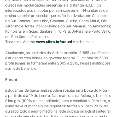
cursos nas modalidades presencial e a distância (EAD). Os
interessados podem optar por se inscrever em 14 unidades de
ensino superior presencial, que estão localizadas em Cachoeira
do Sul, Canoas, Carazinho, Gravataí, Guaíba, Santa Maria, São
Jerônimo e Torres, no Rio Grande do Sul; Manaus, no Amazonas;
Itumbiara, em Goiás; Santarém, no Pará; Ji-Paraná e Porto Velho,
em Rondônia; e Palmas, no
Tocantins. Acesse
www.ulbra.br/prouni
e saiba mais.
Atualmente, as unidades da Aelbra mantêm 12.858 acadêmicos
estudando com bolsas do governo federal. E um total de 7.330
profissionais se formaram entre 2005 a 2015, nessas instituições,
com este benefício.
Prouni
Estudantes de baixa renda podem solicitar uma bolsa do Prouni
a partir do dia 19 de janeiro. Nas mantidas da Aelbra, o benefício
é integral (100% da mensalidade) para o candidato. Para isso, o
aluno deve cumprir alguns requisitos: ter feito o Enem 2015; ter
cursado todo o ensino médio na rede pública ou bolsista integral
em escola privada; não ter diploma de ensino superior e renda