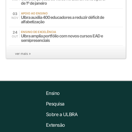
de 1º de janeiro
03
APOIO AO ENSINO
Ulbra auxilia 400 educadores a reduzir déficit de
NOV
alfabetização
24
ENSINO DE EXCELÊNCIA
Ulbra amplia portfólio com novos cursos EAD e
OUT
semipresenciais
ver mais »
Ensino
Pesquisa
Sobre a ULBRA
Extensão