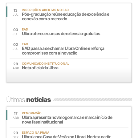
13
INSCRIÇÕES ABERTAS NO EAD
Pós-graduação reúne educação de excelência e
JUL
conexão com o mercado
03
EAD
Ulbra oferece cursos de extensão gratuitos
JUL
02
EAD
EAD passa a se chamar Ulbra Online e reforça
JUL
compromisso com a inovação
29
COMUNICADO INSTITUCIONAL
Nota oficial da Ulbra
ABR
Últimas
notícias
17
RENOVAÇÃO
Ulbra apresenta nova logomarca e marca início de
ABR
nova fase institucional
23
ESPAÇO NA PRAIA
Ulbra lança Casa de Verão no Litoral Norte a partir
DEZ