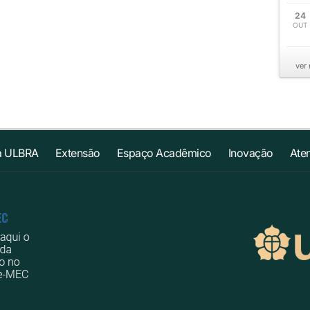
24
OUT
ver
a ULBRA
Extensão
Espaço Acadêmico
Inovação
Ate