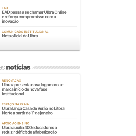
EAD
EAD passa a se chamar Ulbra Online
e reforça compromisso com a
inovação
COMUNICADO INSTITUCIONAL
Nota oficial da Ulbra
mas
notícias
RENOVAÇÃO
Ulbra apresenta nova logomarca e
marca início de nova fase
institucional
ESPAÇO NA PRAIA
Ulbra lança Casa de Verão no Litoral
Norte a partir de 1º de janeiro
APOIO AO ENSINO
Ulbra auxilia 400 educadores a
reduzir déficit de alfabetização