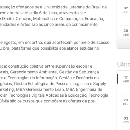
raduação ofertados pela Universidade Luterana do Brasil na
02
 abertas até o dia 6 de julho, através do site
JUL
 e Direito, Ciências, Matemática e Computação, Educação,
nidades e Artes são as cinco áreas do conhecimento
29
ABR
 de agosto, em encontros que acontecem por meio de acesso
bra, plataforma que possibilita aos alunos estudar no
Últi
ca: construção coletiva entre supervisão escolar e
ariais, Gerenciamento Ambiental, Gestão da Segurança
to e Tecnologias da Informação, Gestão e Docência no
17
ABR
gócios, Gestão Estratégica de Pessoas, Logística e Supply
rketing, MBA Gerenciamento Lean, MBA Engenharia de
lar, Tecnologias Digitais Aplicadas à Educação, Tecnologia
23
Bíblia são os cursos que compõem as ofertas da pós-
DEZ
03
NOV