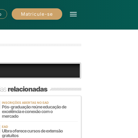
Matricule-se
o
ias
relacionadas
INSCRIÇÕES ABERTAS NO EAD
Pós-graduação reúne educação de
excelência e conexão com o
mercado
EAD
Ulbra oferece cursos de extensão
gratuitos