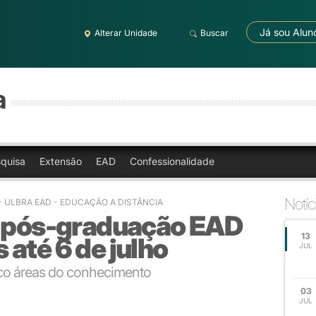
Já sou Alun
Alterar Unidade
Buscar
a
quisa
Extensão
EAD
Confessionalidade
Notíc
- ULBRA EAD - EDUCAÇÃO A DISTÂNCIA
a pós-graduação EAD
13
até 6 de julho
JUL
nco áreas do conhecimento
03
JUL