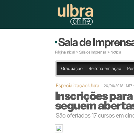
Sala de Imprens
Página Inicial
»
Sala de Imprensa
» Notícia
Graduação
Reitoria em ação
Pes
Especialização Ulbra
20/06/2018 11:57
Inscrições par
seguem abertas 
São ofertados 17 cursos em ci