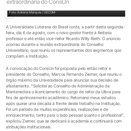
extraordinária do ConsUn
Marcos Fernando Ziemer esteve à frente da Universidade desde 2009
Foto: Adriana Marques / GECOM
A Universidade Luterana do Brasil conta, a partir desta segunda-
feira, dia 6 de agosto, com o novo gestor frente à Reitoria:
professor e até então vice-reitor Ricardo Willy Rieth. O anúncio
ocorreu durante a reunião extraordinária do Conselho
Universitário, que reuniu os representantes dos segmentos que
compõem a Instituição.
A convocação do ConsUn foi proposta pelo então reitor e
presidente do Conselho, Marcos Fernando Ziemer, que reuniu o
órgão máximo da Universidade para anunciar sua decisão de
afastamento. "Solicitei ao Conselho de Administração da
Mantenedora o licenciamento do cargo de reitor da Ulbra para
fins de aprimoramento acadêmico. Retomarei meus estudos
após quase uma década à frente deste trabalho na Instituição.
Foi um período de muitas experiências, realizações e de
enriquecimento, tanto para o lado pessoal quanto o profissional",
explicou Ziemer, que se dedicará à academia e continuará com
atribuições institucionais.