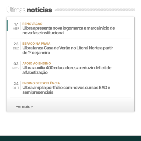
Últimas
notícias
17
RENOVAÇÃO
Ulbra apresenta nova logomarca e marca início de
ABR
nova fase institucional
23
ESPAÇO NA PRAIA
Ulbra lança Casa de Verão no Litoral Norte a partir
DEZ
de 1º de janeiro
03
APOIO AO ENSINO
Ulbra auxilia 400 educadores a reduzir déficit de
NOV
alfabetização
24
ENSINO DE EXCELÊNCIA
Ulbra amplia portfólio com novos cursos EAD e
OUT
semipresenciais
ver mais »