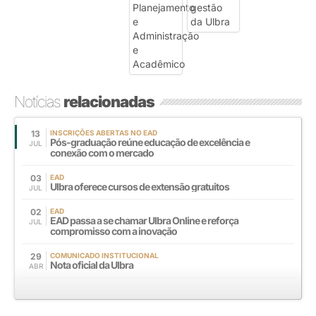
Notícias
relacionadas
13
INSCRIÇÕES ABERTAS NO EAD
Pós-graduação reúne educação de excelência e
JUL
conexão com o mercado
03
EAD
Ulbra oferece cursos de extensão gratuitos
JUL
02
EAD
EAD passa a se chamar Ulbra Online e reforça
JUL
compromisso com a inovação
29
COMUNICADO INSTITUCIONAL
Nota oficial da Ulbra
ABR