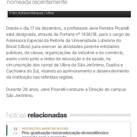
nomeada recentemente
Pró-reitor Brand, juntamente com diretores, em reunião com Jane Picarelli
Foto: Adriana Marques / Ulbra
Desde o dia 17 de dezembro, a professora Jane Ferreira Picarelli
está designada, através da Portaria nº 1436/18, para o cargo de
Assessora Especial da Reitoria da Universidade Luterana do
Brasil (Ulbra) para exercer as atividades perante entidades
públicas, de classe, organizações da indústria e do comércio,
assim como junto a redes de educação e de saúde, na
circunscrição dos campi da Ulbra de São Jerônimo, Guaíba e
Cachoeira do Sul, visando ao aprimoramento e desenvolvimento
da Instituição nas referidas regiões.
Durante 28 anos, Jane Picarelli conduziu a Direção do campus
São Jerônimo.
Notícias
relacionadas
13
INSCRIÇÕES ABERTAS NO EAD
Pós-graduação reúne educação de excelência e
JUL