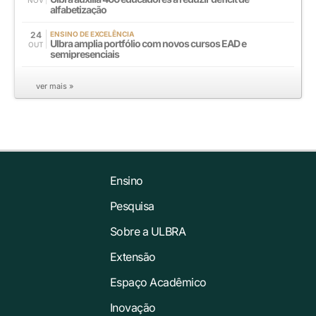
NOV
alfabetização
24
ENSINO DE EXCELÊNCIA
Ulbra amplia portfólio com novos cursos EAD e
OUT
semipresenciais
ver mais »
Ensino
Pesquisa
Sobre a ULBRA
Extensão
Espaço Acadêmico
Inovação