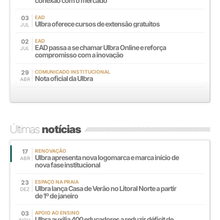
conexão com o mercado
03
EAD
Ulbra oferece cursos de extensão gratuitos
JUL
02
EAD
EAD passa a se chamar Ulbra Online e reforça
JUL
compromisso com a inovação
29
COMUNICADO INSTITUCIONAL
Nota oficial da Ulbra
ABR
Últimas
notícias
17
RENOVAÇÃO
Ulbra apresenta nova logomarca e marca início de
ABR
nova fase institucional
23
ESPAÇO NA PRAIA
Ulbra lança Casa de Verão no Litoral Norte a partir
DEZ
de 1º de janeiro
03
APOIO AO ENSINO
Ulbra auxilia 400 educadores a reduzir déficit de