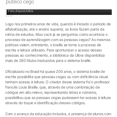
público cego
Paulo Fernando Soares acessou livros em braille durante a graduação na Ulbra
Foto: Arquivo/Ulbra
Logo nos primeiros anos de vida, quando é iniciado o período de
alfabetização, até o ensino superior, os livros fazem parte da
rotina de estudos. Mas você já se perguntou como acontece o
processo de aprendizagem com as pessoas cegas? As mesmas
práticas valem, entretanto, o braille se torna o processo de
escrita e leitura utilizado. Para oportunizar o acesso dessas
pessoas ao conhecimento, a biblioteca da Ulbra disponibiliza
mais de 260 títulos traduzidos para o sistema braille.
Oficializado no Brasil há quase 200 anos, o sistema braille de
escrita possibilita que pessoas cegas ou com deficiência visual
tenham acesso à leitura. O criador desse sistema foi o professor
francês Louis Braille, que, através de uma combinação de
códigos em alto relevo, representando letras e números,
possibilitou que as pessoas cegas pudessem ter acesso à leitura
através do toque e identificação desses códigos.
Com o avanço da educação inclusiva, a presença de alunos com