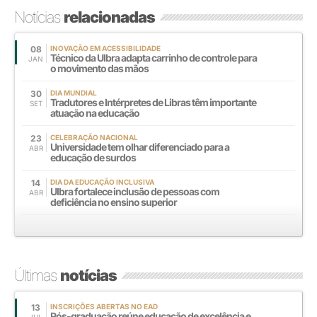
Notícias
relacionadas
08
INOVAÇÃO EM ACESSIBILIDADE
Técnico da Ulbra adapta carrinho de controle para
JAN
o movimento das mãos
30
DIA MUNDIAL
Tradutores e Intérpretes de Libras têm importante
SET
atuação na educação
23
CELEBRAÇÃO NACIONAL
Universidade tem olhar diferenciado para a
ABR
educação de surdos
14
DIA DA EDUCAÇÃO INCLUSIVA
Ulbra fortalece inclusão de pessoas com
ABR
deficiência no ensino superior
Últimas
notícias
13
INSCRIÇÕES ABERTAS NO EAD
Pós-graduação reúne educação de excelência e