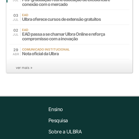
JUL
conexão com o mercado
03
EAD
Ulbra oferece cursos de extensão gratuitos
JUL
02
EAD
EAD passa a se chamar Ulbra Online e reforça
JUL
compromisso com a inovação
29
COMUNICADO INSTITUCIONAL
Nota oficial da Ulbra
ABR
ver mais »
Ensino
Pesquisa
Sobre a ULBRA