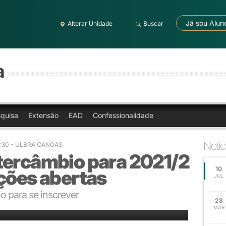
Já sou Alun
Alterar Unidade
Buscar
a
quisa
Extensão
EAD
Confessionalidade
Notíc
3:30
- ULBRA CANOAS
tercâmbio para 2021/2
10
ções abertas
JUL
o para se inscrever
28
MAR