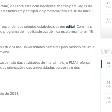
23
PMAI) da Ulbra está com inscrições abertas para vagas de
NOV
teressados em participar do programa têm até 16 de maio
20
NOV
rresponder aos critérios estabelecidos em
edital
. Com mais
s, o programa de mobilidade acadêmica está presente em 18
os estudos nas Universidades parceiras pelo período de um a
Últi
um ano.
uspensão das atividades de intercâmbio, o PMAI reforça
13
JUL
das orientações das universidades parceiras e dos
03
JUL
aio de 2021.
02
JUL