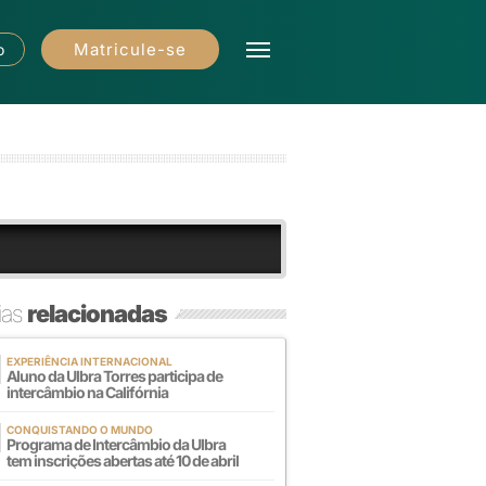
Matricule-se
o
ias
relacionadas
EXPERIÊNCIA INTERNACIONAL
Aluno da Ulbra Torres participa de
intercâmbio na Califórnia
CONQUISTANDO O MUNDO
Programa de Intercâmbio da Ulbra
tem inscrições abertas até 10 de abril