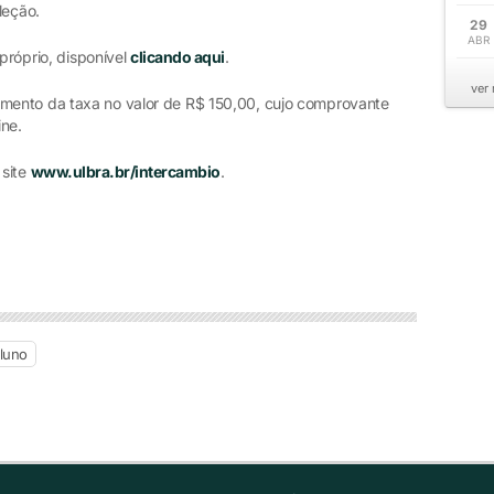
eleção.
29
ABR
 próprio, disponível
clicando aqui
.
ver
mento da taxa no valor de R$ 150,00, cujo comprovante
ine.
 site
www.ulbra.br/intercambio
.
luno