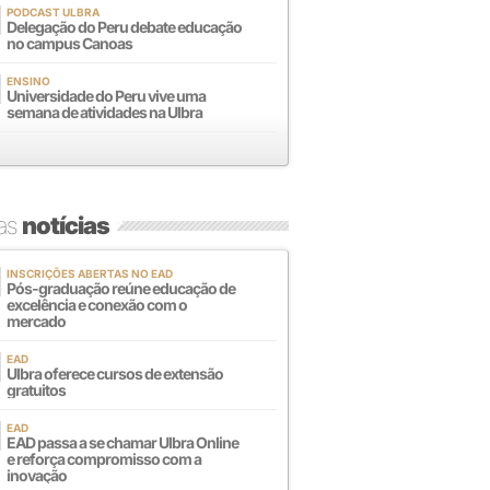
PODCAST ULBRA
Delegação do Peru debate educação
no campus Canoas
ENSINO
Universidade do Peru vive uma
semana de atividades na Ulbra
mas
notícias
INSCRIÇÕES ABERTAS NO EAD
Pós-graduação reúne educação de
excelência e conexão com o
mercado
EAD
Ulbra oferece cursos de extensão
gratuitos
EAD
EAD passa a se chamar Ulbra Online
e reforça compromisso com a
inovação