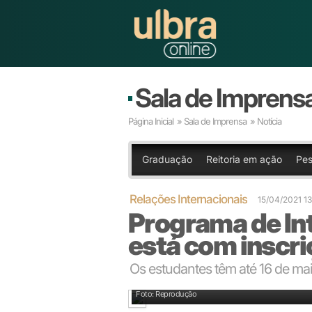
Sala de Imprens
Página Inicial
»
Sala de Imprensa
» Notícia
Graduação
Reitoria em ação
Pes
Relações Internacionais
15/04/2021 1
Programa de In
está com inscri
Os estudantes têm até 16 de mai
Foto: Reprodução