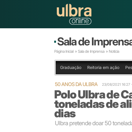
Sala de Imprens
Página Inicial
»
Sala de Imprensa
» Notícia
Graduação
Reitoria em ação
Pes
50 ANOS DA ULBRA
23/08/2021 16:27
Polo Ulbra de 
toneladas de a
dias
Ulbra pretende doar 50 tonelad
Envolvimento das comunidades escolar e acadêmica