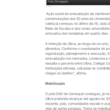
Foto: Divulgação
Ação social de arrecadação de mantiment
comemorações dos 50 anos da Universidad
coleta já começou no último dia 16, data 
Rede de Escolas e dos campi universitári
arrecadou dez toneladas em quatro dias.
A intenção da Ulbra, ao longo de um ano, 
alimentos. Conforme o coordenador do po
organização, planejamento e execução, f
arrecadação nos mercados, comércios e do
ressalta a parceria entre Ulbra, Colégi
instituições idôneas, calcadas na credibi
chegar ao destino'', afirma.
Mobilização
O polo EAD de Camaquã conseguiu, já na p
Ulbra pretende alcançar até agosto de 20
docente, pais, comunidades escolar e ac
vida de outras pessoas. Todos se mobiliz