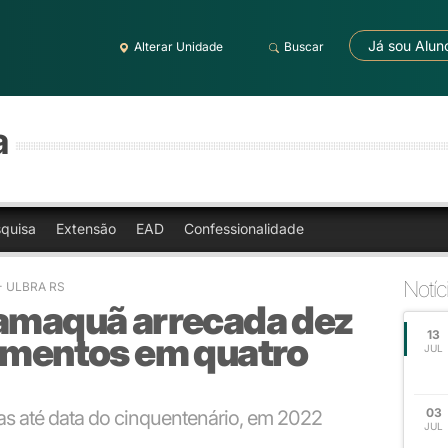
Já sou Alun
Alterar Unidade
Buscar
a
quisa
Extensão
EAD
Confessionalidade
Notíc
 - ULBRA RS
Camaquã arrecada dez
13
limentos em quatro
JUL
03
as até data do cinquentenário, em 2022
JUL
 na ação social