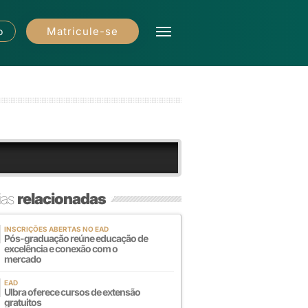
Matricule-se
o
ias
relacionadas
INSCRIÇÕES ABERTAS NO EAD
Pós-graduação reúne educação de
excelência e conexão com o
mercado
EAD
Ulbra oferece cursos de extensão
gratuitos