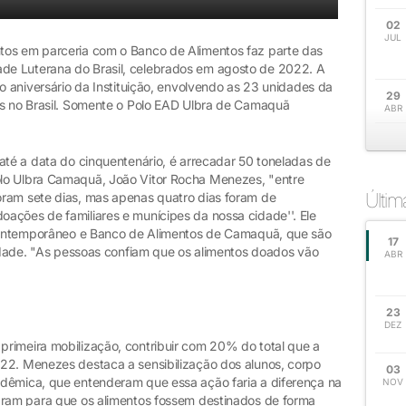
02
JUL
os em parceria com o Banco de Alimentos faz parte das
e Luterana do Brasil, celebrados em agosto de 2022. A
do aniversário da Instituição, envolvendo as 23 unidades da
29
os no Brasil. Somente o Polo EAD Ulbra de Camaquã
ABR
até a data do cinquentenário, é arrecadar 50 toneladas de
lo Ulbra Camaquã, João Vitor Rocha Menezes, "entre
Últi
oram sete dias, mas apenas quatro dias foram de
ações de familiares e munícipes da nossa cidade''. Ele
o Contemporâneo e Banco de Alimentos de Camaquã, que são
17
lidade. "As pessoas confiam que os alimentos doados vão
ABR
23
DEZ
rimeira mobilização, contribuir com 20% do total que a
22. Menezes destaca a sensibilização dos alunos, corpo
03
adêmica, que entenderam que essa ação faria a diferença na
NOV
aram para que os alimentos fossem destinados de forma