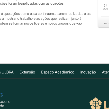
tuições foram beneficiadas com as doações.
24
OUT
, é que ações como essa continuem a serem realizadas e as
s a mostrar o trabalho e as ações que realizam junto à
odem se formar novos líderes e novos grupos que vão
ver
a ULBRA
Extensão
Espaço Acadêmico
Inovação
Ate