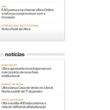
EAD
EAD passa a se chamar Ulbra Online
e reforça compromisso com a
inovação
COMUNICADO INSTITUCIONAL
Nota oficial da Ulbra
mas
notícias
RENOVAÇÃO
Ulbra apresenta nova logomarca e
marca início de nova fase
institucional
ESPAÇO NA PRAIA
Ulbra lança Casa de Verão no Litoral
Norte a partir de 1º de janeiro
APOIO AO ENSINO
Ulbra auxilia 400 educadores a
reduzir déficit de alfabetização