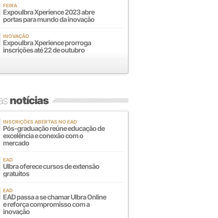
FEIRA
Expoulbra Xperience 2023 abre
portas para mundo da inovação
INOVAÇÃO
Expoulbra Xperience prorroga
inscrições até 22 de outubro
mas
notícias
INSCRIÇÕES ABERTAS NO EAD
Pós-graduação reúne educação de
excelência e conexão com o
mercado
EAD
Ulbra oferece cursos de extensão
gratuitos
EAD
EAD passa a se chamar Ulbra Online
e reforça compromisso com a
inovação