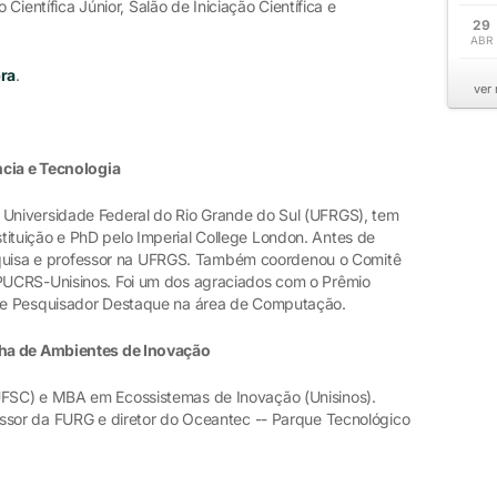
 Científica Júnior, Salão de Iniciação Científica e
29
ABR
bra
.
ver
ncia e Tecnologia
Universidade Federal do Rio Grande do Sul (UFRGS), tem
tuição e PhD pelo Imperial College London. Antes de
pesquisa e professor na UFRGS. Também coordenou o Comitê
PUCRS-Unisinos. Foi um dos agraciados com o Prêmio
de Pesquisador Destaque na área de Computação.
cha de Ambientes de Inovação
FSC) e MBA em Ecossistemas de Inovação (Unisinos).
ssor da FURG e diretor do Oceantec -- Parque Tecnológico