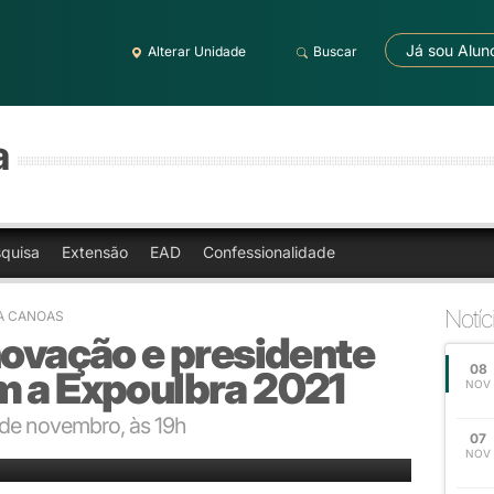
Já sou Alun
Alterar Unidade
Buscar
a
quisa
Extensão
EAD
Confessionalidade
Notíc
A CANOAS
novação e presidente
08
m a Expoulbra 2021
NOV
 de novembro, às 19h
07
NOV