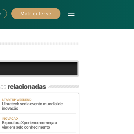
Matricule-se
o
ias
relacionadas
STARTUP WEEKEND
Ulbratech sedia evento mundial de
inovação
INOVAÇÃO
Expoulbra Xperience começa a
viagem pelo conhecimento