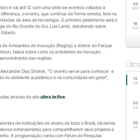
03
mbro e vai até 12 com uma série de eventos voltados à
NOV
diferença, o evento, que continua de forma remota, terá na
oridades da área de tecnologia. O primeiro palestrante será o
16
ogia do Rio Grande do Sul, Luís Lamb, debatendo sobre
OUT
o Estado.
 de Ambientes de Inovação (Reginp) e diretor do Parque
ibbon, falará sobre como os ambientes de inovação
senvolvimento das regiões.
Últi
 Alexandre Dias Stroher. "O evento serve para conhecer e
ção no ambiente acadêmico e na comunidade em geral",
13
JUL
tuitas através do site
ulbra.br/live
.
03
JUL
ntes de instituições de ensino de todo o Brasil, iniciantes
02
JUL
 alunos extensionistas para compartilharem seus projetos a
vento. A programação conta com Fórum de Pesquisa