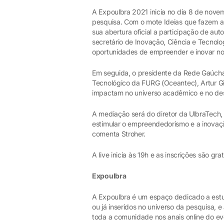
A Expoulbra 2021 inicia no dia 8 de nove
pesquisa. Com o mote Ideias que fazem a 
sua abertura oficial a participação de aut
secretário de Inovação, Ciência e Tecnol
oportunidades de empreender e inovar n
Em seguida, o presidente da Rede Gaúcha
Tecnológico da FURG (Oceantec), Artur G
impactam no universo acadêmico e no de
A mediação será do diretor da UlbraTech,
estimular o empreendedorismo e a inova
comenta Stroher.
A live inicia às 19h e as inscrições são gra
Expoulbra
A Expoulbra é um espaço dedicado a estuda
ou já inseridos no universo da pesquisa, e
toda a comunidade nos anais online do e