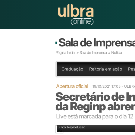
Sala de Imprens
Página Inicial
»
Sala de Imprensa
» Notícia
Graduação
Reitoria em ação
Pes
Abertura oficial
19/10/2021 17:05
- ULBR
Secretário de I
da Reginp abre
Live está marcada para o dia 12
Foto: Reprodução