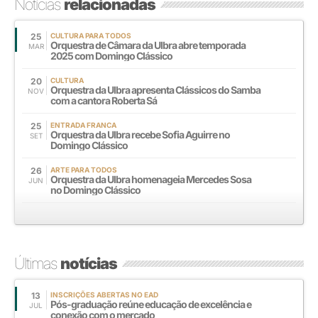
Notícias
relacionadas
25
CULTURA PARA TODOS
Orquestra de Câmara da Ulbra abre temporada
MAR
2025 com Domingo Clássico
20
CULTURA
Orquestra da Ulbra apresenta Clássicos do Samba
NOV
com a cantora Roberta Sá
25
ENTRADA FRANCA
Orquestra da Ulbra recebe Sofia Aguirre no
SET
Domingo Clássico
26
ARTE PARA TODOS
Orquestra da Ulbra homenageia Mercedes Sosa
JUN
no Domingo Clássico
Últimas
notícias
13
INSCRIÇÕES ABERTAS NO EAD
Pós-graduação reúne educação de excelência e
JUL
conexão com o mercado