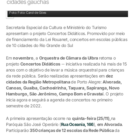
cidades gaúchas
Orquestra de Câmara recebe apoio da Lei Rouanet
Foto: Foto: Carol de Góes
Secretaria Especial da Cultura e Ministério do Turismo
apresentam o projeto Concertos Didáticos. Promovido por meio
de financiamento da Lei Rouanet, concertos em escolas públicas
de 10 cidades do Rio Grande do Sul
Em
novembro
, a
Orquestra de Câmara da Ulbra
retoma o
projeto
Concertos Didáticos
-- iniciativa realizada há mais de 15
anos com o objetivo de levar a música orquestral para crianças
da rede pública. Serão realizadas apresentações em
dez
cidades da Região Metropolitana
de Porto Alegre:
Alvorada,
Canoas, Guaíba, Cachoeirinha, Taquara, Sapiranga, Novo
Hamburgo, São Jerônimo, Campo Bom e Gravataí
. O projeto
inicia agora e seguirá a agenda de concertos no primeiro
semestre de 2022.
A primeira apresentação ocorre na
quinta-feira (25/11),
na
Paróquia São José Operário (
Rua Oceania, 166
),
em Alvorada
.
Participarão
350 crianças de 12 escolas da Rede Pública
da