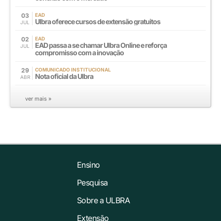
03
EAD
Ulbra oferece cursos de extensão gratuitos
JUL
02
EAD
EAD passa a se chamar Ulbra Online e reforça
JUL
compromisso com a inovação
29
COMUNICADO INSTITUCIONAL
Nota oficial da Ulbra
ABR
ver mais »
Ensino
Pesquisa
Sobre a ULBRA
Extensão