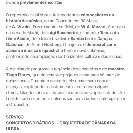
cidade
previamente inscritas.
O repertório inclui obras de importantes
compositores da
história da música
, como Concerto em Ré Maior,
de
A.
Vivaldi
; Divertimento em RéM, de
W.A. Mozar
t; A música
noturna de Madri, de
Luigi Boccherini
; e também
Temas do
filme Aladin
, do folclore brasileiro,
Samba Lelê
e
Danças
Gaúchas
, de Alfred Hulsberg. O objetivo é
democratizar o
acesso à música orquestral
e formar novas plateias,
contribuindo na ampliação dos horizontes culturais dos alunos.
A escolha do programa e regência dos concertos é do
maestro
Tiago Flores
, que desenvolve projetos nesta área há mais de
quinze anos. Durante o concerto, ele conversará com as
crianças, explicando os instrumentos, ensinando alguns
ritmos, falando sobre as obras e compositores apresentados.Ao
final de cada espetáculo, alunos são convidados a interagir com
a Orquestra.
SERVIÇO
CONCERTOS DIDÁTICOS -- ORQUESTRA DE CÂMARA DA
ULBRA