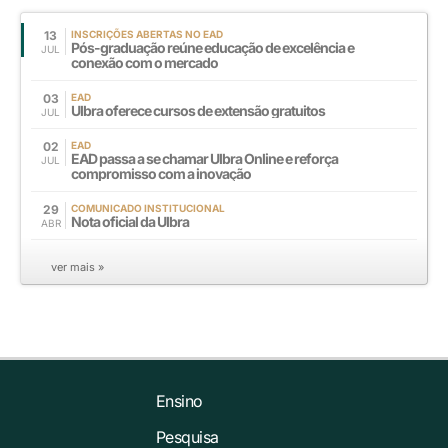
13
INSCRIÇÕES ABERTAS NO EAD
Pós-graduação reúne educação de excelência e
JUL
conexão com o mercado
03
EAD
Ulbra oferece cursos de extensão gratuitos
JUL
02
EAD
EAD passa a se chamar Ulbra Online e reforça
JUL
compromisso com a inovação
29
COMUNICADO INSTITUCIONAL
Nota oficial da Ulbra
ABR
ver mais »
Ensino
Pesquisa