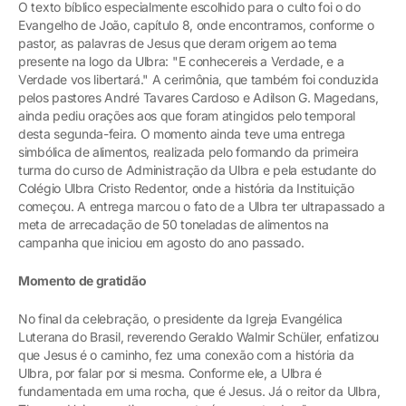
O texto bíblico especialmente escolhido para o culto foi o do
Evangelho de João, capítulo 8, onde encontramos, conforme o
pastor, as palavras de Jesus que deram origem ao tema
presente na logo da Ulbra: "E conhecereis a Verdade, e a
Verdade vos libertará." A cerimônia, que também foi conduzida
pelos pastores André Tavares Cardoso e Adilson G. Magedans,
ainda pediu orações aos que foram atingidos pelo temporal
desta segunda-feira. O momento ainda teve uma entrega
simbólica de alimentos, realizada pelo formando da primeira
turma do curso de Administração da Ulbra e pela estudante do
Colégio Ulbra Cristo Redentor, onde a história da Instituição
começou. A entrega marcou o fato de a Ulbra ter ultrapassado a
meta de arrecadação de 50 toneladas de alimentos na
campanha que iniciou em agosto do ano passado.
Momento de gratidão
No final da celebração, o presidente da Igreja Evangélica
Luterana do Brasil, reverendo Geraldo Walmir Schüler, enfatizou
que Jesus é o caminho, fez uma conexão com a história da
Ulbra, por falar por si mesma. Conforme ele, a Ulbra é
fundamentada em uma rocha, que é Jesus. Já o reitor da Ulbra,