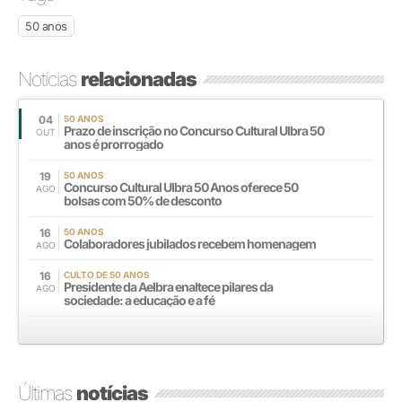
50 anos
Notícias
relacionadas
04
50 ANOS
Prazo de inscrição no Concurso Cultural Ulbra 50
OUT
anos é prorrogado
19
50 ANOS
Concurso Cultural Ulbra 50 Anos oferece 50
AGO
bolsas com 50% de desconto
16
50 ANOS
Colaboradores jubilados recebem homenagem
AGO
16
CULTO DE 50 ANOS
Presidente da Aelbra enaltece pilares da
AGO
sociedade: a educação e a fé
Últimas
notícias