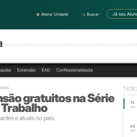
Já sou Alun
Alterar Unidade
Buscar
a
quisa
Extensão
EAD
Confessionalidade
Notíc
ANOAS
são gratuitos na Série
13
o Trabalho
JUL
ntes e atuais no país
03
JUL