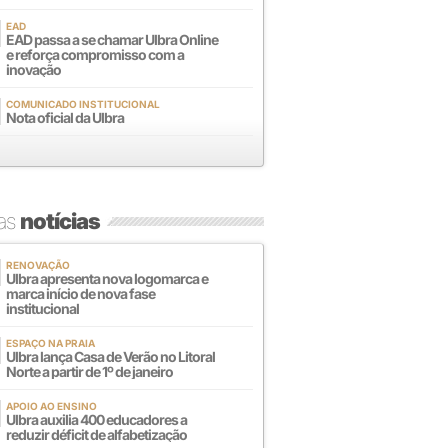
EAD
EAD passa a se chamar Ulbra Online
e reforça compromisso com a
inovação
COMUNICADO INSTITUCIONAL
Nota oficial da Ulbra
mas
notícias
RENOVAÇÃO
Ulbra apresenta nova logomarca e
marca início de nova fase
institucional
ESPAÇO NA PRAIA
Ulbra lança Casa de Verão no Litoral
Norte a partir de 1º de janeiro
APOIO AO ENSINO
Ulbra auxilia 400 educadores a
reduzir déficit de alfabetização