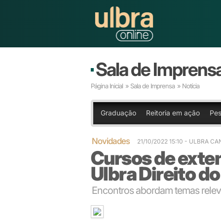
Sala de Imprens
Página Inicial
»
Sala de Imprensa
» Notícia
Graduação
Reitoria em ação
Pes
Novidades
21/10/2022 15:10 - ULBRA C
Cursos de exten
Ulbra Direito d
Encontros abordam temas releva