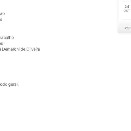
24
OUT
dão
es
ver
rabalho
os
a Demarchi de Oliveira
odo geral.