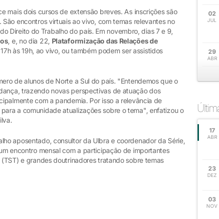
ece mais dois cursos de extensão breves. As inscrições são
02
. São encontros virtuais ao vivo, com temas relevantes no
JUL
 Direito do Trabalho do país. Em novembro, dias 7 e 9,
dos
, e, no dia 22,
Plataformização das Relações de
17h às 19h, ao vivo, ou também podem ser assistidos
29
ABR
úmero de alunos de Norte a Sul do país. "Entendemos que o
udança, trazendo novas perspectivas de atuação dos
ncipalmente com a pandemia. Por isso a relevância de
Últi
 para a comunidade atualizações sobre o tema", enfatizou o
ilva.
17
ABR
alho aposentado, consultor da Ulbra e coordenador da Série,
, um encontro mensal com a participação de importantes
ho (TST) e grandes doutrinadores tratando sobre temas
23
DEZ
03
NOV