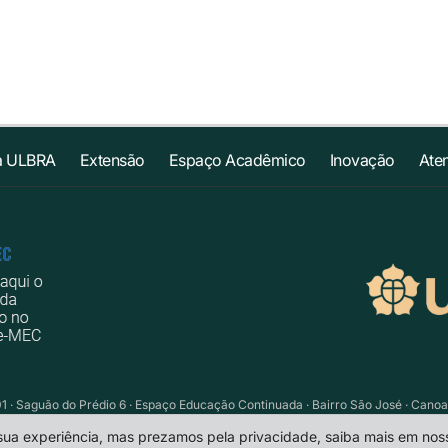
a ULBRA
Extensão
Espaço Acadêmico
Inovação
Ate
01 · Saguão do Prédio 6 · Espaço Educação Continuada · Bairro São José · Cano
portalead@ulbra.br
 sua experiência, mas prezamos pela privacidade, saiba mais em no