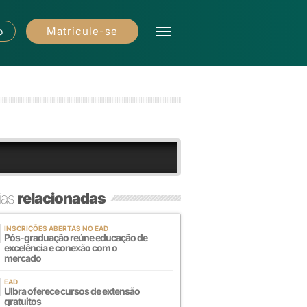
Matricule-se
o
ias
relacionadas
INSCRIÇÕES ABERTAS NO EAD
Pós-graduação reúne educação de
excelência e conexão com o
mercado
EAD
Ulbra oferece cursos de extensão
gratuitos