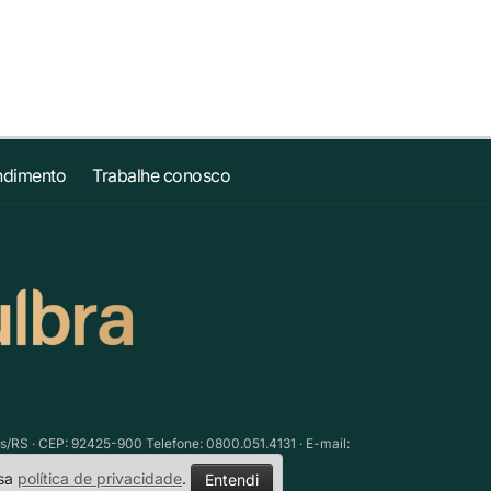
ndimento
Trabalhe conosco
as/RS · CEP: 92425-900 Telefone: 0800.051.4131 · E-mail:
ssa
política de privacidade
.
Entendi